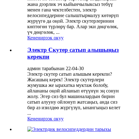
жана дээрлик эч кыйынчылыксыз тебүү
менен гана чектелбестен, электр
велосипеддерине салыштырмалуу көтөрүп
жүрүүгө да оңой. Электр скутерлеринин
көптөгөн түрлөрү бар. Алар эки дөңгөлөк,
үч дөңгөлөк, ...
Кененирээк окуу
Электр Скутер сатып алышыңыз
керекпи
админ тарабынан 22-04-30
Электр скутер сатып алышым керекпи?
Жасашың керек! Электр скутерлери
жумушка же ырахатка муктаж болобу,
айлананы оңой айланып өтүүнүн эң сонун
жолу. Эгер сиз бул машиналардын бирин
сатып алууну ойлонуп жатсаңыз, анда сиз
бир аз изилдөө жүргүзүп, ынангыңыз келет
...
Кененирээк окуу