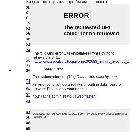
Биздин электр унааларыбыздагы электр
энергиясындагы кемчиликтерди кантип
оңой оңдоону билгиңиз келеби? Бул жерде
биз сиз үчүн профессионалдуу даярдай
турган 4 кеңеш! Электр менен камсыздоодо
электр жарыгы жок экенин текшериңиз,
Эгерде жок болсо, сактагычты текшериңиз -
эгерде сактагыч нормалдуу болсо, анда
электр энергиясы өчүрүлгөн. Текшерүү...
Кененирээк окуу
Huaihai литий батарейка
азыктары, дүйнөлүк жаңы
экономиканы көтөрүү | жөнөкөй
актёрлор сонун, баары укмуш!
админ тарабынан 21-04-01
Электрондук коммерция биздин жашообузду
абдан өзгөрттү, экспресс жеткирүү, тамак-
ашты алып кетүү ар бир адамдын күнүмдүк