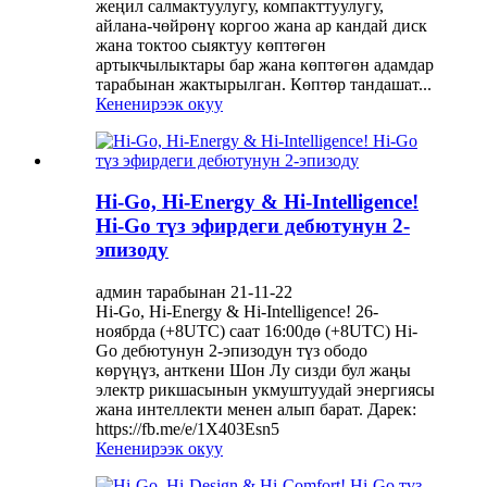
жеңил салмактуулугу, компакттуулугу,
айлана-чөйрөнү коргоо жана ар кандай диск
жана токтоо сыяктуу көптөгөн
артыкчылыктары бар жана көптөгөн адамдар
тарабынан жактырылган. Көптөр тандашат...
Кененирээк окуу
Hi-Go, Hi-Energy & Hi-Intelligence!
Hi-Go түз эфирдеги дебютунун 2-
эпизоду
админ тарабынан 21-11-22
Hi-Go, Hi-Energy & Hi-Intelligence! 26-
ноябрда (+8UTC) саат 16:00дө (+8UTC) Hi-
Go дебютунун 2-эпизодун түз ободо
көрүңүз, анткени Шон Лу сизди бул жаңы
электр рикшасынын укмуштуудай энергиясы
жана интеллекти менен алып барат. Дарек:
https://fb.me/e/1X403Esn5
Кененирээк окуу