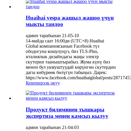
Huaihai vespa жашыл жашоо үчүн
мыкты тандоо
админ тарабынан 21-05-10
14-майда саат 16:00дө (UTC+8) Huaihai
Global компаниясынын Facebook түз
ободогуна кошулуңуз, биз TLS-Plus,
италиялык дизайндагы жаңы электр
скутерин тааныштырабыз. Жума күнү биз
менен бул укмуштуудай көрүнгөн скутердин
дагы көбүрөөк бөлүгүн табыңыз. Дарек:
https://www.facebook.com/huaihaiglobal/posts/28717453
Кененирээк окуу
Продукт билиминен тышкары
экспертиза менен камсыз кылуу
админ тарабынан 21-04-03