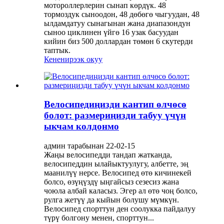
мотороллерлерин сынап көрдүк. 48
тормоздук сыноодон, 48 дөбөгө чыгуудан, 48
ылдамдатуу сынагынан жана диапазондун
сыноо циклинен үйгө 16 узак басуудан
кийин биз 500 доллардан төмөн 6 скутерди
таптык.
Кененирээк окуу
Велосипедиңизди кантип өлчөсө
болот: размериңизди табуу үчүн
ыкчам колдонмо
админ тарабынан 22-02-15
Жаңы велосипедди тандап жатканда,
велосипеддин ылайыктуулугу, албетте, эң
маанилүү нерсе. Велосипед өтө кичинекей
болсо, өзүңүздү ыңгайсыз сезесиз жана
чоюла албай каласыз. Эгер ал өтө чоң болсо,
рулга жетүү да кыйын болушу мүмкүн.
Велосипед спорттун ден соолукка пайдалуу
түрү болгону менен, спорттун...