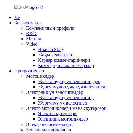
Үй
Биз жөнүндө
Компаниянын профили
R&D
Мезгил
Video
Huaihai Story
Жаңы келгендер
Кардар комментарийлери
Коммерциялык иш-чаралар
Продукциялар
Мотоциклдер
Жүк ташуучу үч велосипеддер
Жүргүнчүлөр үчүн үч велосипед
Электрдик үч велосипеддер
Жүк ташуучу үч велосипед
Жүргүнчү үч велосипед
Электр мотоциклдери жана скутерлери
Электр скутерлери
Электрдик мотоциклдер
Электр велосипеддери
Бензин мотоциклдери