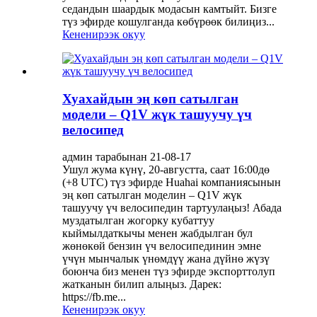
седандын шаардык модасын камтыйт. Бизге
түз эфирде кошулганда көбүрөөк билиңиз...
Кененирээк окуу
Хуахайдын эң көп сатылган
модели – Q1V жүк ташуучу үч
велосипед
админ тарабынан 21-08-17
Ушул жума күнү, 20-августта, саат 16:00дө
(+8 UTC) түз эфирде Huahai компаниясынын
эң көп сатылган моделин – Q1V жүк
ташуучу үч велосипедин тартуулаңыз! Абада
муздатылган жогорку кубаттуу
кыймылдаткычы менен жабдылган бул
жөнөкөй бензин үч велосипединин эмне
үчүн мынчалык үнөмдүү жана дүйнө жүзү
боюнча биз менен түз эфирде экспорттолуп
жатканын билип алыңыз. Дарек:
https://fb.me...
Кененирээк окуу