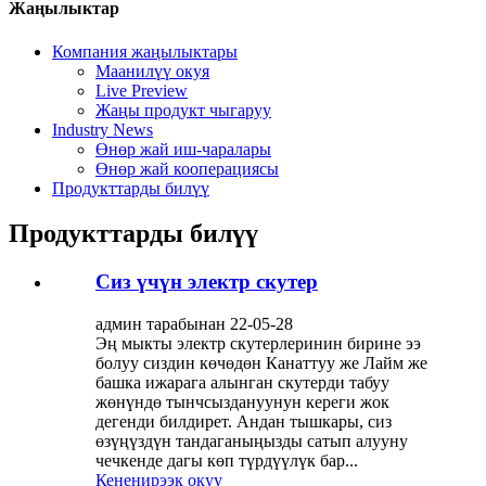
Жаңылыктар
Компания жаңылыктары
Маанилүү окуя
Live Preview
Жаңы продукт чыгаруу
Industry News
Өнөр жай иш-чаралары
Өнөр жай кооперациясы
Продукттарды билүү
Продукттарды билүү
Сиз үчүн электр скутер
админ тарабынан 22-05-28
Эң мыкты электр скутерлеринин бирине ээ
болуу сиздин көчөдөн Канаттуу же Лайм же
башка ижарага алынган скутерди табуу
жөнүндө тынчсыздануунун кереги жок
дегенди билдирет. Андан тышкары, сиз
өзүңүздүн тандаганыңызды сатып алууну
чечкенде дагы көп түрдүүлүк бар...
Кененирээк окуу