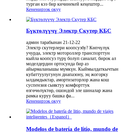
турган кээ бир кичинекей кеңештер...
Кененирээк окуу
Бүктөлүүчү Электр Скутер КБС
админ тарабынан 21-12-22
Электр скутерлери коопсузбу? Көпчүлүк
учурда, электр мотороллер транспорттун
кыйла коопсуз түрү болуп саналат, бирок ал
моделдердин ортосунда бир аз
айырмаланышы мүмкүн. Кыймылдаткычтын
кубаттуулугунун диапазону, эң жогорку
ылдамдыктар, амортизаторлор жана кош
суспензия сыяктуу комфорттук
өзгөчөлүктөр, ошондой эле шиналар жана
рамка куруу башка фа...
Кененирээк окуу
Modelos de batería de litio, mundo de