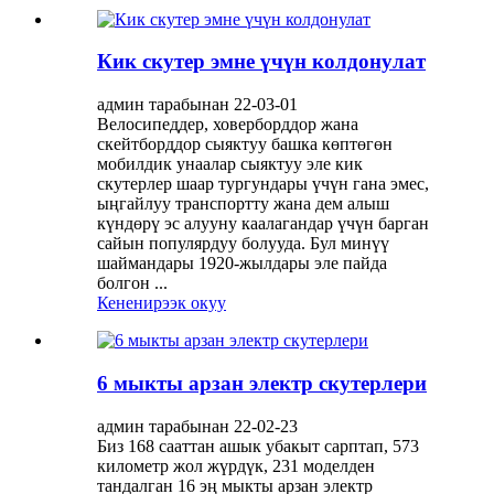
Кик скутер эмне үчүн колдонулат
админ тарабынан 22-03-01
Велосипеддер, ховерборддор жана
скейтборддор сыяктуу башка көптөгөн
мобилдик унаалар сыяктуу эле кик
скутерлер шаар тургундары үчүн гана эмес,
ыңгайлуу транспортту жана дем алыш
күндөрү эс алууну каалагандар үчүн барган
сайын популярдуу болууда. Бул минүү
шаймандары 1920-жылдары эле пайда
болгон ...
Кененирээк окуу
6 мыкты арзан электр скутерлери
админ тарабынан 22-02-23
Биз 168 сааттан ашык убакыт сарптап, 573
километр жол жүрдүк, 231 моделден
тандалган 16 эң мыкты арзан электр