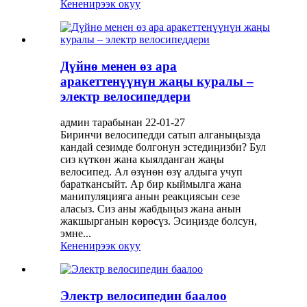
Кененирээк окуу
Дүйнө менен өз ара
аракеттенүүнүн жаңы куралы –
электр велосипеддери
админ тарабынан 22-01-27
Биринчи велосипедди сатып алганыңызда
кандай сезимде болгонун эстедиңизби? Бул
сиз күткөн жана кыялданган жаңы
велосипед. Ал өзүнөн өзү алдыга учуп
бараткансыйт. Ар бир кыймылга жана
манипуляцияга анын реакциясын сезе
аласыз. Сиз аны жабдыңыз жана анын
жакшырганын көрөсүз. Эсиңизде болсун,
эмне...
Кененирээк окуу
Электр велосипедин баалоо