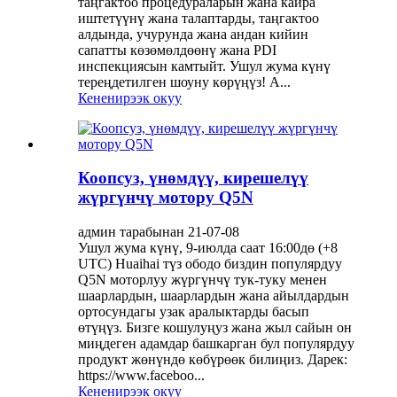
таңгактоо процедураларын жана кайра
иштетүүнү жана талаптарды, таңгактоо
алдында, учурунда жана андан кийин
сапатты көзөмөлдөөнү жана PDI
инспекциясын камтыйт. Ушул жума күнү
тереңдетилген шоуну көрүңүз! А...
Кененирээк окуу
Коопсуз, үнөмдүү, кирешелүү
жүргүнчү мотору Q5N
админ тарабынан 21-07-08
Ушул жума күнү, 9-июлда саат 16:00дө (+8
UTC) Huaihai түз ободо биздин популярдуу
Q5N моторлуу жүргүнчү тук-туку менен
шаарлардын, шаарлардын жана айылдардын
ортосундагы узак аралыктарды басып
өтүңүз. Бизге кошулуңуз жана жыл сайын он
миңдеген адамдар башкарган бул популярдуу
продукт жөнүндө көбүрөөк билиңиз. Дарек:
https://www.faceboo...
Кененирээк окуу