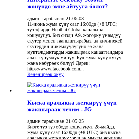
жөнүндө эмне айтууга болот?
админ тарабынан 21-06-08
11-июнь жума күнү саат 16:00дө (+8 UTC)
түз эфирде Huaihai Global каналына
кошулуңуз. Биз сизди A9, жогорку үнөмдүү
скутер менен тааныштырабыз, ал кичинекей
скутердин ийкемдүүлүгүнө ээ жана
муктаждыктарды жакшыраак канааттандыра
алат. күнүмдүк минүү. Бул жума күнү күтүү
жана көбүрөөк билүү! Дарек:
https://www.facebook.com...
Кененирээк окуу
Кыска аралыкка жеткирүү үчүн
жакшыраак чечим - JG
админ тарабынан 21-05-25
Бизге түз түз ободо кошулуңуз, 28-майда,
жума күнү саат 16:00дө (+8 UTC) биз кыска
аралыкка жеткирүү үчүн эң мыкты чечимди