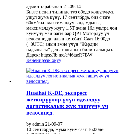
админ тарабынан 21-09-14
Бизге испан тилинде түз ободо кошулуңуз,
ушул жума күнү, 17-сентябрда, биз сизге
60км/саат максималдуу ылдамдыгы,
максималдуу жүгү 1,5T жана 16л ультра чоң
күйүүчү май багы бар QP1 Моторлуу үч
велосипедди алып кетебиз! Саат 16:00дө
(+8UTC) анын эмне үчүн “Жердин
падышасы” деп аталганын билип алыңыз.
Дарек: https://fb.me/e/46taeR7BW
Кененирээк окуу
Huaihai K-DE, экспресс
жеткирүүлөр үчүн идеалдуу
логистикалык жүк ташуучу үч
велосипед.
by admin 21-09-07
10-сентябрда, жума күнү саат 16:00дө