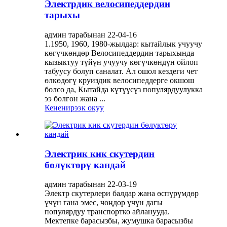
Электрдик велосипеддердин
тарыхы
админ тарабынан 22-04-16
1.1950, 1960, 1980-жылдар: кытайлык учуучу
көгүчкөндөр Велосипеддердин тарыхында
кызыктуу түйүн учуучу көгүчкөндүн ойлоп
табуусу болуп саналат. Ал ошол кездеги чет
өлкөдөгү круиздик велосипеддерге окшош
болсо да, Кытайда күтүүсүз популярдуулукка
ээ болгон жана ...
Кененирээк окуу
Электрик кик скутердин
бөлүктөрү кандай
админ тарабынан 22-03-19
Электр скутерлери балдар жана өспүрүмдөр
үчүн гана эмес, чоңдор үчүн дагы
популярдуу транспортко айланууда.
Мектепке барасызбы, жумушка барасызбы