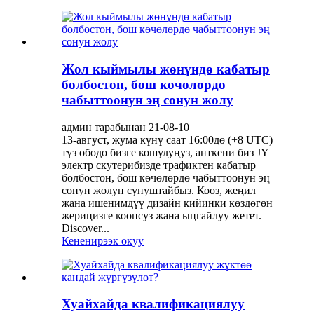
Жол кыймылы жөнүндө кабатыр
болбостон, бош көчөлөрдө
чабыттоонун эң сонун жолу
админ тарабынан 21-08-10
13-август, жума күнү саат 16:00дө (+8 UTC)
түз ободо бизге кошулуңуз, анткени биз JY
электр скутерибизде трафиктен кабатыр
болбостон, бош көчөлөрдө чабыттоонун эң
сонун жолун сунуштайбыз. Кооз, жеңил
жана ишенимдүү дизайн кийинки көздөгөн
жериңизге коопсуз жана ыңгайлуу жетет.
Discover...
Кененирээк окуу
Хуайхайда квалификациялуу