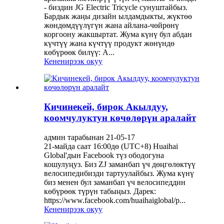
- биздин JG Electric Tricycle сунуштайбыз.
Бардык жаңы дизайн ылдамдыкты, жүктөө
жөндөмдүүлүгүн жана айлана-чөйрөнү
коргоону жакшыртат. Жума күнү бул абдан
күчтүү жана күчтүү продукт жөнүндө
көбүрөөк билүү: А...
Кененирээк окуу
Кичинекей, бирок Акылдуу,
коомчулуктун көчөлөрүн аралайт
админ тарабынан 21-05-17
21-майда саат 16:00дө (UTC+8) Huaihai
Global'дын Facebook түз ободогуна
кошулуңуз. Биз ZJ заманбап үч дөңгөлөктүү
велосипедибизди тартуулайбыз. Жума күнү
биз менен бул заманбап үч велосипеддин
көбүрөөк түрүн табыңыз. Дарек:
https://www.facebook.com/huaihaiglobal/p...
Кененирээк окуу