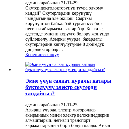
админ тарабынан 21-11-29
Скутер дөңгөлөктөрүнүн туура өлчөмү
кандай? Скутерлердин көрүнүшү
чындыгында эле окшош. Сырткы
көрүнүштөн байкалбай турган кээ бир
негизги айырмачылыктар бар. Келгиле,
адегенде эмнени көрүүгө болору жөнүндө
сүйлөшөлү. Азыркы учурда, базардагы
скутерлердин көпчүлүгүндө 8 дюймдук
дөңгөлөктөр бар ...
Кененирээк окуу
Эмне үчүн саякат куралы катары
бүктөлүүчү электр скутерди
тандайсыз?
админ тарабынан 21-11-25
Азыркы учурда, электр мотороллер
акырындык менен электр велосипеддерин
алмаштырып, негизги транспорт
каражаттарынын бири болуп калды. Анын