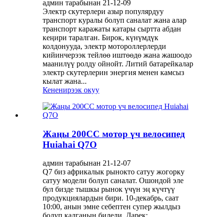
админ тарабынан 21-12-09
Электр скутерлери азыр популярдуу
транспорт куралы болуп саналат жана алар
транспорт каражаты катары сыртта абдан
кеңири таралган. Бирок, күнүмдүк
колдонууда, электр мотороллерлерди
кийинчерээк тейлөө иштөөдө жана жашоодо
маанилүү ролду ойнойт. Литий батарейкалар
электр скутерлерин энергия менен камсыз
кылат жана...
Кененирээк окуу
Жаңы 200CC мотор үч велосипед
Huiahai Q7O
админ тарабынан 21-12-07
Q7 биз африкалык рынокто сатуу жогорку
сатуу модели болуп саналат. Ошондой эле
бул бизде тышкы рынок үчүн эң күчтүү
продукциялардын бири. 10-декабрь, саат
10:00, анын эмне себептен супер жылдыз
болуп калганын билели. Дарек: