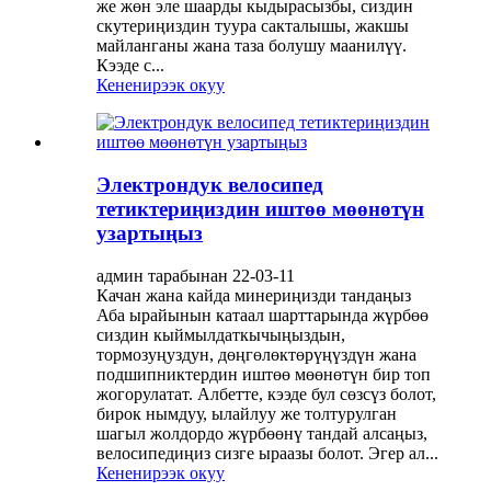
же жөн эле шаарды кыдырасызбы, сиздин
скутериңиздин туура сакталышы, жакшы
майланганы жана таза болушу маанилүү.
Кээде с...
Кененирээк окуу
Электрондук велосипед
тетиктериңиздин иштөө мөөнөтүн
узартыңыз
админ тарабынан 22-03-11
Качан жана кайда минериңизди тандаңыз
Аба ырайынын катаал шарттарында жүрбөө
сиздин кыймылдаткычыңыздын,
тормозуңуздун, дөңгөлөктөрүңүздүн жана
подшипниктердин иштөө мөөнөтүн бир топ
жогорулатат. Албетте, кээде бул сөзсүз болот,
бирок нымдуу, ылайлуу же толтурулган
шагыл жолдордо жүрбөөнү тандай алсаңыз,
велосипедиңиз сизге ыраазы болот. Эгер ал...
Кененирээк окуу