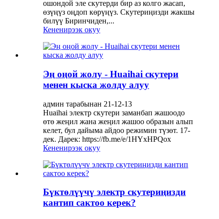
ошондой эле скутерди бир аз колго жасап,
өзүңүз оңдоп көрүңүз. Скутериңизди жакшы
билүү Биринчиден,...
Кененирээк окуу
Эң оңой жолу - Huaihai скутери
менен кыска жолду алуу
админ тарабынан 21-12-13
Huaihai электр скутери заманбап жашоодо
өтө жеңил жана жеңил жашоо образын алып
келет, бул дайыма айдоо режимин түзөт. 17-
дек. Дарек: https://fb.me/e/1HYxHPQox
Кененирээк окуу
Бүктөлүүчү электр скутериңизди
кантип сактоо керек?