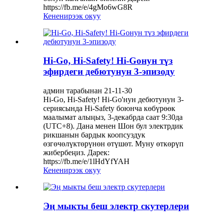
https://fb.me/e/4gMo6wG8R
Кененирээк окуу
Hi-Go, Hi-Safety! Hi-Goнун түз
эфирдеги дебютунун 3-эпизоду
админ тарабынан 21-11-30
Hi-Go, Hi-Safety! Hi-Go'нун дебютунун 3-
сериясында Hi-Safety боюнча көбүрөөк
маалымат алыңыз, 3-декабрда саат 9:30да
(UTC+8). Дана менен Шон бул электрдик
рикшанын бардык коопсуздук
өзгөчөлүктөрүнөн өтүшөт. Муну өткөрүп
жибербеңиз. Дарек:
https://fb.me/e/1lHdYfYAH
Кененирээк окуу
Эң мыкты беш электр скутерлери