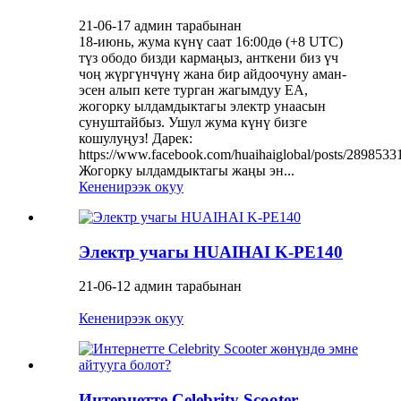
21-06-17 админ тарабынан
18-июнь, жума күнү саат 16:00дө (+8 UTC)
түз ободо бизди кармаңыз, анткени биз үч
чоң жүргүнчүнү жана бир айдоочуну аман-
эсен алып кете турган жагымдуу EA,
жогорку ылдамдыктагы электр унаасын
сунуштайбыз. Ушул жума күнү бизге
кошулуңуз! Дарек:
https://www.facebook.com/huaihaiglobal/posts/289853
Жогорку ылдамдыктагы жаңы эн...
Кененирээк окуу
Электр учагы HUAIHAI K-PE140
21-06-12 админ тарабынан
Кененирээк окуу
Интернетте Celebrity Scooter