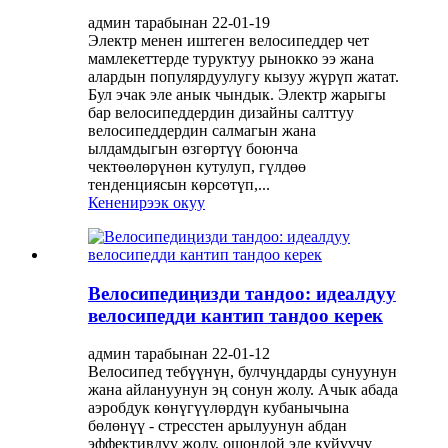
админ тарабынан 22-01-19
Электр менен иштеген велосипеддер чет
мамлекеттерде туруктуу рынокко ээ жана
алардын популярдуулугу кызуу жүрүп жатат.
Бул эчак эле анык чындык. Электр жарыгы
бар велосипеддердин дизайны салттуу
велосипеддердин салмагын жана
ылдамдыгын өзгөртүү боюнча
чектөөлөрүнөн кутулуп, гүлдөө
тенденциясын көрсөтүп,...
Кененирээк окуу
Велосипедиңизди тандоо: идеалдуу
велосипедди кантип тандоо керек
админ тарабынан 22-01-12
Велосипед тебүүнүн, булчуңдарды сунуунун
жана айлануунун эң сонун жолу. Ачык абада
аэробдук көнүгүүлөрдүн кубанычына
бөлөнүү - стресстен арылуунун абдан
эффективдүү жолу, ошондой эле күйүүчү