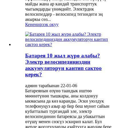
майды жана ар кандай транспорттук
чыгымдарды үнөмдөйт. Электрдик
велосипеддер - велосипед тегиндеги эң
акыркы сөз...
Кененирээк окуу
Батарея 10 жыл жүрө алабы?
Электр велосипедиңиздин
аккумуляторун кантип сактоо
керек?
админ тарабынан 22-01-06
Батареянын өзүнө таандык иштөө
мөөнөтүнөн тышкары, аны колдонуу
ыкмасына да көз каранды. Эски уюлдук
телефонуңуз азыр ар бир беш мүнөт сайын
кубатталып тургандай эле, электр
велосипединин батареясы да убакыттын
өтүшү менен сөзсүз эскирип калат. Бул
жерде жоготууларды азайтууга жардам бере