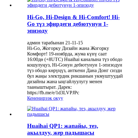
Hi-Go, Hi-Design & Hi-Comfort! Hi-
Go түз эфирдеги дебютунун 1-
эпизоду
админ тарабынан 21-11-15
Hi-Go, Жогорку Дизайн жана Жогорку
Комфорт! 19-ноябрда, жума күнү саат
16:00дө (+8UTC) Huaihai каналына түз ободо
кошулуңуз, Hi-Goнун дебютунун 1-эпизодун
түз ободо көрүңүз, анткени Дана Донг сизди
бул жаңы электрдик рикшанын укмуштуудай
дизайны жана ыңгайлуулугу менен
тааныштырат. Дарек:
https://fb.me/e/1d3LVPJPc
Кененирээк окуу
Huaihai QP1: жапайы, тез,
акылдуу, жер падышасы