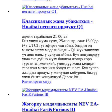
Классикалык жана убакытсыз -
Huaihai негизги продукт Q1
админ тарабынан 21-06-23
Биз ушул жума күнү, 25-июнда, саат 16:00дө
(+8 UTC) түз эфирге чыгабыз, биздин эң
мыкты сатуу моделибизди - Q1 жүк ташуучу
үч дөңгөлөктү сунуштайбыз. Бул популярдуу
унаа сиз дүйнө жүзү боюнча жолдо көрө
турган эң жөнөкөй, үнөмдүү жана кеңири
таралган мотоцикл болуп саналат. Бул супер
жылдыз продукту жөнүндө көбүрөөк билүү
үчүн бизге кошулуңуз! Дарек: htt...
Кененирээк окуу
Жогорку ылдамдыктагы NEV EA-
Huaihai Fast&Furious III