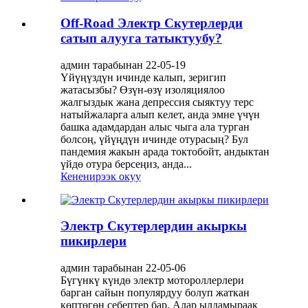
Off-Road Электр Скутерлерди
сатып алууга татыктуубу?
админ тарабынан 22-05-19
Үйүңүздүн ичинде калып, зеригип
жатасызбы? Өзүн-өзү изоляциялоо
жалгыздык жана депрессия сыяктуу терс
натыйжаларга алып келет, анда эмне үчүн
башка адамдардан алыс чыга ала турган
болсоң, үйүңдүн ичинде отурасың? Бул
пандемия жакын арада токтобойт, андыктан
үйдө отура берсеңиз, анда...
Кененирээк окуу
Электр Скутерлердин акыркы
пикирлери
админ тарабынан 22-05-06
Бүгүнкү күндө электр мотороллерлери
барган сайын популярдуу болуп жаткан
көптөгөн себептер бар. Алар ылдамыраак