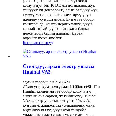
(+8UTC) Huaihai каналына түз ободо
кошулуңуз, биз K-DE логистикалык жүк
ташуучу үч дөңгөлөктү алып салуучу жүк
кутусу менен экспресс жеткирүү үчүн
идеалдуу сунуштайбыз. Бизге түз ободо
кошулганда, контейнердик ташуу үчүн
кандай ыңгайлуу экенин жана башка
нерселерди билип алыңыз. Дарек:
https://fb.me/e/Jsme2tx8
Кененирээк окуу
Стильдүү, арзан электр унаасы
Huaihai VA3
админ тарабынан 21-08-24
27-август, жума күнү саат 16:00дө (+8UTC)
Huaihai каналына түз ободо кошулуңуз,
анткени биз саркеч, жеткиликтүү Huaihai
VA3 электр унаасын сунуштайбыз. Ал
күнүмдүк жашооңузду жакшыраак жана
ыңгайлуу кылуу үчүн жол тандабас
унаасынын даяр спорттук сезимин жана