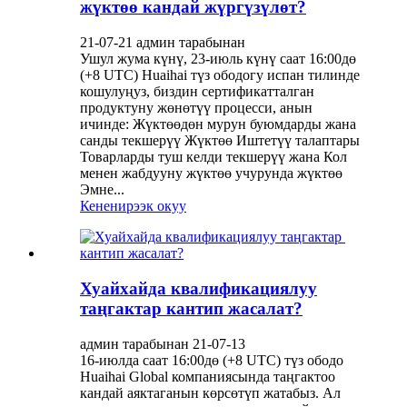
жүктөө кандай жүргүзүлөт?
21-07-21 админ тарабынан
Ушул жума күнү, 23-июль күнү саат 16:00дө
(+8 UTC) Huaihai түз ободогу испан тилинде
кошулуңуз, биздин сертификатталган
продуктуну жөнөтүү процесси, анын
ичинде: Жүктөөдөн мурун буюмдарды жана
санды текшерүү Жүктөө Иштетүү талаптары
Товарларды туш келди текшерүү жана Кол
менен жабдууну жүктөө учурунда жүктөө
Эмне...
Кененирээк окуу
Хуайхайда квалификациялуу
таңгактар ​​кантип жасалат?
админ тарабынан 21-07-13
16-июлда саат 16:00дө (+8 UTC) түз ободо
Huaihai Global компаниясында таңгактоо
кандай аяктаганын көрсөтүп жатабыз. Ал