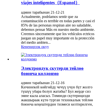
viajes inteligentes（Espanol）
админ тарабынан 21-12-21
Actualmente, podríamos sentir que ла
contaminación es terrible en todas partes y casi el
85% de las personas respiran aire no saludable,
debemos pensar Más en nuestro medio ambiente.
Creemos sinceramente que los vehículos ectricos
juegan un papel muy importante en la protección
del medio ambien...
Кененирээк окуу
Электрондук скутерди тейлөө
боюнча колдонмо
админ тарабынан 21-12-16
Кичинекей көйгөйдү чечүү үчүн бүт жолго
түшүү убара болуп жатабы? Бул жерде сиз
эмне кыла аласыз. Төмөндө скутериңизди
жакшыраак күтө турган техникалык тейлөө
боюнча кеңештердин тизмеси келтирилген,